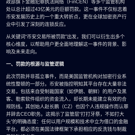
政部旗下金融犯罪执法网络（FinCEN）等多个监管机构
处以总计超过43亿美元的巨额罚款。这一事件不仅标志着
币安发展历史上的一个重大转折点，更在全球加密资产行
业中引发了深刻的连锁反应。
从关键词“币安交易所被罚款”出发，我们可以衍生出多个
核心维度，以帮助用户更全面地理解这一事件的背景、影
响及未来走向。
一、罚款的根源与监管逻辑
此次罚款并非孤立事件，而是美国监管机构对加密行业系
统性整顿的一部分。币安被指控明知其平台存在大量非法
交易，包括来自受制裁国家（如伊朗、朝鲜）的用户及黑
客、勒索软件组织的资金流入，却长期未能建立有效的合
规防线。其创始人赵长鹏（CZ）也因个人违规操作而认罪
并辞去CEO职务。这揭示了监管层“打打牙祭，不如打大
头”的明确态度：任何以用户规模和技术中立为借口的金融
平台，都必须在美国法律框架下承担相应的反洗钱与制裁