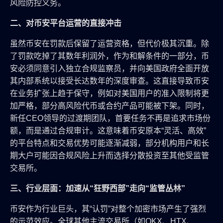
风险防控义务。
二、对币安平台运营的直接冲击
虽然币安在罚款后保留了运营资格，但代价极其沉重。除
了罚款吃掉了其数年利润外，作为和解条件的一部分，币
安必须同意引入独立合规监察员，并向美国政府全面开放
其内部系统以接受长达数年的深度审查。这直接导致币安
在业务扩张上趋于保守，例如对美国用户的准入限制将更
加严格，部分高风险代币或合约产品可能被下架。同时，
新任CEO领导的过渡期团队，首要任务不再是追求市场份
额，而是通过合规审计。这意味着币安原本“灵活、高效”
的平台特点和交易优势可能逐渐减弱，部分机构用户和长
期大户可能因合规风险上升而选择分散投资至其他受监管
交易所。
三、行业层面：加速从“狂野西部”走向“监管丛林”
币安作为行业巨头，其“认罚”对整个加密市场产生了强烈
的示范效应。全球其他主流交易所（如OKX、HTX、