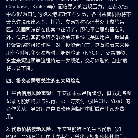
Coinbase、Kraken等）面临更大的合规压力。过去以“去
中心化”为口号的避风港逻辑正在失效，各国监管机构将不
会允许法币出入金、托管、交易等核心环节处于监管盲
区。美国司法部在此案中证明了，即使平台服务器在海
外，但只要其商业链条触及美元系统或美国用户，就具备
长臂管辖的可操作性。对于投资者而言，这意味着未来使
用任何中心化交易所时，身份验证（KYC）、交易限额、
资金来源证明等流程将进一步规范，交易体验的“自由”度
将显著下降。
四、投资者需要关注的五大风险点
1.
平台信用风险重塑：
币安虽未被吊销牌照，但历史违规
记录可能影响其与银行、第三方支付（如ACH、Visa）的
合作关系，导致用户存取款通道临时中断或产生额外费
用。
2.
代币价格波动风险：
币安智能链上的生态代币（如
BNB、CAKE等）在此次事件后曾出现短期恐慌性抛售。